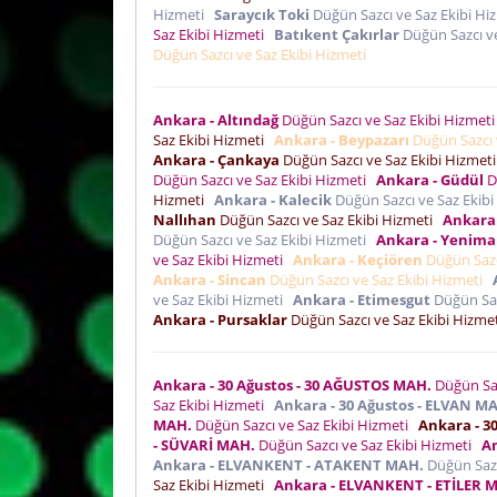
Hizmeti
Saraycık Toki
Düğün Sazcı ve Saz Ekibi H
Saz Ekibi Hizmeti
Batıkent Çakırlar
Düğün Sazcı ve
Düğün Sazcı ve Saz Ekibi Hizmeti
Ankara - Altındağ
Düğün Sazcı ve Saz Ekibi Hizmet
Saz Ekibi Hizmeti
Ankara - Beypazarı
Düğün Sazcı 
Ankara - Çankaya
Düğün Sazcı ve Saz Ekibi Hizmet
Düğün Sazcı ve Saz Ekibi Hizmeti
Ankara - Güdül
D
Hizmeti
Ankara - Kalecik
Düğün Sazcı ve Saz Ekib
Nallıhan
Düğün Sazcı ve Saz Ekibi Hizmeti
Ankara 
Düğün Sazcı ve Saz Ekibi Hizmeti
Ankara - Yenima
ve Saz Ekibi Hizmeti
Ankara - Keçiören
Düğün Sazc
Ankara - Sincan
Düğün Sazcı ve Saz Ekibi Hizmeti
ve Saz Ekibi Hizmeti
Ankara - Etimesgut
Düğün Saz
Ankara - Pursaklar
Düğün Sazcı ve Saz Ekibi Hizme
Ankara - 30 Ağustos - 30 AĞUSTOS MAH.
Düğün Saz
Saz Ekibi Hizmeti
Ankara - 30 Ağustos - ELVAN M
MAH.
Düğün Sazcı ve Saz Ekibi Hizmeti
Ankara - 3
- SÜVARİ MAH.
Düğün Sazcı ve Saz Ekibi Hizmeti
A
Ankara - ELVANKENT - ATAKENT MAH.
Düğün Sazc
Saz Ekibi Hizmeti
Ankara - ELVANKENT - ETİLER 