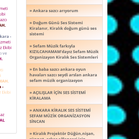
zmeti
» Ankara sazcı arıyorum
ibi
azcı
» Doğum Günü Ses Sistemi
AH.
Kiralanır, Kiralık doğum günü ses
sistemi
kara -
izmeti
» Sefam Müzik farkıyla
z Ekibi
KIZILCAHAMAM'dayız Sefam Müzik
ı ve
Organizayon Kiralık Ses Sistemleri
H.
» En baba sazcı ankara oyun
eti
havaları sazcı seydi arslan ankara
i
sefam müzik organizasyon
MAH.
 -
 Ekibi
» AÇILIŞLAR İÇİN SES SİSTEMİ
KİRALAMA
» ANKARA KİRALIK SES SİSTEMİ
Saz
SEFAM MÜZİK ORGANİZASYON
MAL
SİNCAN
» Kiralık Projektör Düğün,nişan,