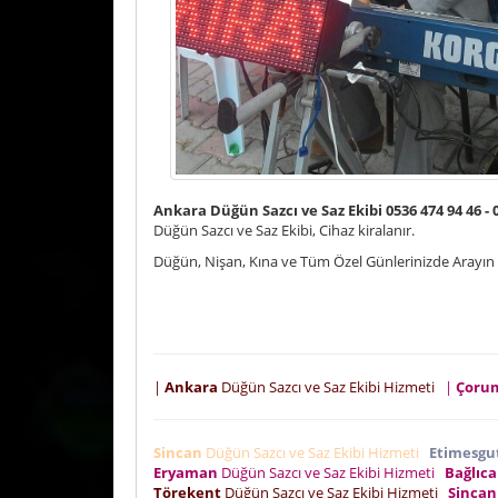
Ankara Düğün Sazcı ve Saz Ekibi 0536 474 94 46 - 
Düğün Sazcı ve Saz Ekibi, Cihaz kiralanır.
Düğün, Nişan, Kına ve Tüm Özel Günlerinizde Arayın F
|
Ankara
Düğün Sazcı ve Saz Ekibi Hizmeti
|
Çoru
Sincan
Düğün Sazcı ve Saz Ekibi Hizmeti
Etimesgu
Eryaman
Düğün Sazcı ve Saz Ekibi Hizmeti
Bağlıca
Törekent
Düğün Sazcı ve Saz Ekibi Hizmeti
Sincan