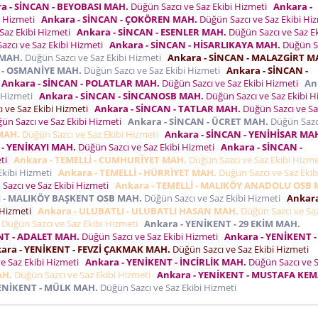
a - SİNCAN - BEYOBASI MAH.
Düğün Sazcı ve Saz Ekibi Hizmeti
Ankara -
i Hizmeti
Ankara - SİNCAN - ÇOKÖREN MAH.
Düğün Sazcı ve Saz Ekibi Hi
Saz Ekibi Hizmeti
Ankara - SİNCAN - ESENLER MAH.
Düğün Sazcı ve Saz Ek
azcı ve Saz Ekibi Hizmeti
Ankara - SİNCAN - HİSARLIKAYA MAH.
Düğün S
 MAH.
Düğün Sazcı ve Saz Ekibi Hizmeti
Ankara - SİNCAN - MALAZGİRT M
 - OSMANİYE MAH.
Düğün Sazcı ve Saz Ekibi Hizmeti
Ankara - SİNCAN -
Ankara - SİNCAN - POLATLAR MAH.
Düğün Sazcı ve Saz Ekibi Hizmeti
An
i Hizmeti
Ankara - SİNCAN - SİNCANOSB MAH.
Düğün Sazcı ve Saz Ekibi H
 ve Saz Ekibi Hizmeti
Ankara - SİNCAN - TATLAR MAH.
Düğün Sazcı ve Sa
ün Sazcı ve Saz Ekibi Hizmeti
Ankara - SİNCAN - ÜCRET MAH.
Düğün Sazc
 MAH.
Düğün Sazcı ve Saz Ekibi Hizmeti
Ankara - SİNCAN - YENİHİSAR MA
 - YENİKAYI MAH.
Düğün Sazcı ve Saz Ekibi Hizmeti
Ankara - SİNCAN -
eti
Ankara - TEMELLİ - CUMHURİYET MAH.
Düğün Sazcı ve Saz Ekibi Hizm
Ekibi Hizmeti
Ankara - TEMELLİ - HÜRRİYET MAH.
Düğün Sazcı ve Saz Ekib
Sazcı ve Saz Ekibi Hizmeti
Ankara - TEMELLİ - MALIKÖY ANADOLU OSB 
İ - MALIKÖY BAŞKENT OSB MAH.
Düğün Sazcı ve Saz Ekibi Hizmeti
Ankara
 Hizmeti
Ankara - ULUBATLI - ULUBATLI HASAN MAH.
Düğün Sazcı ve Saz
Düğün Sazcı ve Saz Ekibi Hizmeti
Ankara - YENİKENT - 29 EKİM MAH.
NT - ADALET MAH.
Düğün Sazcı ve Saz Ekibi Hizmeti
Ankara - YENİKENT -
ara - YENİKENT - FEVZİ ÇAKMAK MAH.
Düğün Sazcı ve Saz Ekibi Hizmeti
e Saz Ekibi Hizmeti
Ankara - YENİKENT - İNCİRLİK MAH.
Düğün Sazcı ve 
AH.
Düğün Sazcı ve Saz Ekibi Hizmeti
Ankara - YENİKENT - MUSTAFA KE
YENİKENT - MÜLK MAH.
Düğün Sazcı ve Saz Ekibi Hizmeti