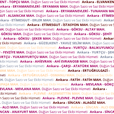
KENT - TOPÇU MAH.
Düğün Sazcı ve Saz Ekibi Hizmeti
Ankara - ELVANKEN
nkara - ERYAMANEVLERİ - ERYAMAN MAH.
Düğün Sazcı ve Saz Ekibi Hiz
ün Sazcı ve Saz Ekibi Hizmeti
Ankara - ERYAMANEVLERİ - TUNAHAN MA
GUT - ALSANCAK MAH.
Düğün Sazcı ve Saz Ekibi Hizmeti
Ankara - ETİMES
nkara - ETİMESGUT - ERLER MAH.
Düğün Sazcı ve Saz Ekibi Hizmeti
Ankar
Saz Ekibi Hizmeti
Ankara - ETİMESGUT - İSTASYON MAH.
Düğün Sazcı ve 
AH.
Düğün Sazcı ve Saz Ekibi Hizmeti
Ankara - GÖKSU - ALTAY MAH.
- GÖKSU MAH.
Düğün Sazcı ve Saz Ekibi Hizmeti
Ankara - GÖKSU - ŞEHİT
ti
Ankara - GÖKSU - ŞEKER MAH.
Düğün Sazcı ve Saz Ekibi Hizmeti
Ankar
z Ekibi Hizmeti
Ankara - GÜZELKENT - YAVUZ SELİM MAH.
Düğün Sazcı v
MAH.
Düğün Sazcı ve Saz Ekibi Hizmeti
Ankara - YURTÇU - BALIKUYUMCU
 - FEVZİYE MAH.
Düğün Sazcı ve Saz Ekibi Hizmeti
Ankara - YURTÇU - ŞEH
YURTÇU - YUKARIYURTÇU MAH.
Düğün Sazcı ve Saz Ekibi Hizmeti
Ankara 
Ekibi Hizmeti
Ankara - AHİEVRAN - AHİ EVRANOSB MAH.
Düğün Sazcı ve 
ün Sazcı ve Saz Ekibi Hizmeti
Ankara - ÇARŞI - ATATÜRK MAH.
Düğün Saz
KMAK MAH.
Düğün Sazcı ve Saz Ekibi Hizmeti
Ankara - ERTUĞRULGAZİ -
zmeti
Ankara - ERTUĞRULGAZİ - OSMANLI MAH.
Düğün Sazcı ve Saz Ekibi
AH.
Düğün Sazcı ve Saz Ekibi Hizmeti
Ankara - FATİH - FATİH MAH.
Düğün 
ANPAŞA MAH.
Düğün Sazcı ve Saz Ekibi Hizmeti
Ankara - MEVLANA - GÖKÇ
MEVLANA - MEVLANA MAH.
Düğün Sazcı ve Saz Ekibi Hizmeti
Ankara -
kibi Hizmeti
Ankara - PLEVNE - AKŞEMSETTİN MAH.
Düğün Sazcı ve Saz Ek
 Sazcı ve Saz Ekibi Hizmeti
Ankara - PLEVNE - PLEVNE MAH.
Düğün Sazcı 
.
Düğün Sazcı ve Saz Ekibi Hizmeti
Ankara - SİNCAN - ALAGÖZ MAH.
 - ALCI MAH.
Düğün Sazcı ve Saz Ekibi Hizmeti
Ankara - SİNCAN - ALCI OS
SİNCAN - ANAYURT MAH.
Düğün Sazcı ve Saz Ekibi Hizmeti
Ankara - SİNCA