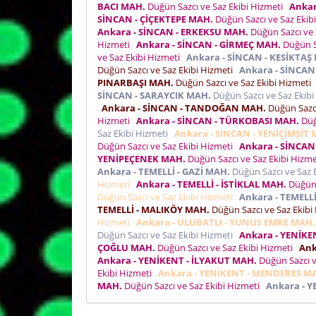
BACI MAH.
Düğün Sazcı ve Saz Ekibi Hizmeti
Ankar
SİNCAN - ÇİÇEKTEPE MAH.
Düğün Sazcı ve Saz Ekib
Ankara - SİNCAN - ERKEKSU MAH.
Düğün Sazcı ve 
Hizmeti
Ankara - SİNCAN - GİRMEÇ MAH.
Düğün S
ve Saz Ekibi Hizmeti
Ankara - SİNCAN - KESİKTAŞ
Düğün Sazcı ve Saz Ekibi Hizmeti
Ankara - SİNCAN
PINARBAŞI MAH.
Düğün Sazcı ve Saz Ekibi Hizmeti
SİNCAN - SARAYCIK MAH.
Düğün Sazcı ve Saz Ekib
Ankara - SİNCAN - TANDOĞAN MAH.
Düğün Sazcı
Hizmeti
Ankara - SİNCAN - TÜRKOBASI MAH.
Düğ
Saz Ekibi Hizmeti
Ankara - SİNCAN - YENİÇİMŞİT
Düğün Sazcı ve Saz Ekibi Hizmeti
Ankara - SİNCAN
YENİPEÇENEK MAH.
Düğün Sazcı ve Saz Ekibi Hizm
Ankara - TEMELLİ - GAZİ MAH.
Düğün Sazcı ve Saz 
Hizmeti
Ankara - TEMELLİ - İSTİKLAL MAH.
Düğün 
Düğün Sazcı ve Saz Ekibi Hizmeti
Ankara - TEMELL
TEMELLİ - MALIKÖY MAH.
Düğün Sazcı ve Saz Ekibi
Hizmeti
Ankara - ULUBATLI - YUNUS EMRE MAH.
Düğün Sazcı ve Saz Ekibi Hizmeti
Ankara - YENİKE
ÇOĞLU MAH.
Düğün Sazcı ve Saz Ekibi Hizmeti
Ank
Ankara - YENİKENT - İLYAKUT MAH.
Düğün Sazcı v
Ekibi Hizmeti
Ankara - YENİKENT - MENDERES M
MAH.
Düğün Sazcı ve Saz Ekibi Hizmeti
Ankara - 