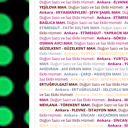
Düğün Sazcı ve Saz Ekibi Hizmeti
Ankara - ELVAN
YEŞİLOVA MAH.
Düğün Sazcı ve Saz Ekibi Hizmeti
A
Ankara - ERYAMANEVLERİ - ŞEYH ŞAMİL MAH.
Düğ
Düğün Sazcı ve Saz Ekibi Hizmeti
Ankara - ETİMES
BAĞLICA MAH.
Düğün Sazcı ve Saz Ekibi Hizmeti
A
ETİMESGUT - FATİH SULTAN MAH.
Düğün Sazcı ve 
Ekibi Hizmeti
Ankara - ETİMESGUT - YAPRACIK M
Düğün Sazcı ve Saz Ekibi Hizmeti
Ankara - GÖKSU 
OSMAN AVCI MAH.
Düğün Sazcı ve Saz Ekibi Hizme
GÜZELKENT - GÜZELKENT MAH.
Düğün Sazcı ve Sa
Ekibi Hizmeti
Ankara - YURTÇU - AŞAĞIYURTÇU 
Düğün Sazcı ve Saz Ekibi Hizmeti
Ankara - YURTÇU
MAH.
Düğün Sazcı ve Saz Ekibi Hizmeti
Ankara - 
AHİEVRAN - AHİ EVRAN MAH.
Düğün Sazcı ve Saz 
Ekibi Hizmeti
Ankara - ÇARŞI - ANDİÇEN MAH.
Düğ
Saz Ekibi Hizmeti
Ankara - ÇARŞI - MARAŞAL ÇA
ERTUĞRULGAZİ MAH.
Düğün Sazcı ve Saz Ekibi Hi
Hizmeti
Ankara - ERTUĞRULGAZİ - SELÇUKLU M
ve Saz Ekibi Hizmeti
Ankara - FATİH - GAZİ OSM
MAH.
Düğün Sazcı ve Saz Ekibi Hizmeti
Ankara - 
MEVLANA - TÖREKENT MAH.
Düğün Sazcı ve Saz E
Hizmeti
Ankara - PLEVNE - İSTASYON MAH.
Düğün
Ekibi Hizmeti
Ankara - SİNCAN - AKÇAÖREN MAH
Düğün Sazcı ve Saz Ekibi Hizmeti
Ankara - SİNCAN
MAH.
Düğün Sazcı ve Saz Ekibi Hizmeti
Ankara - 