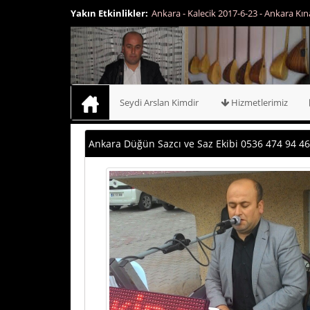
Yakın Etkinlikler:
Ankara - Kalecik 2017-6-23 - Ankara Kına Tahtı Kira
Seydi Arslan Kimdir
Hizmetlerimiz
Ankara Düğün Sazcı ve Saz Ekibi 0536 474 94 46