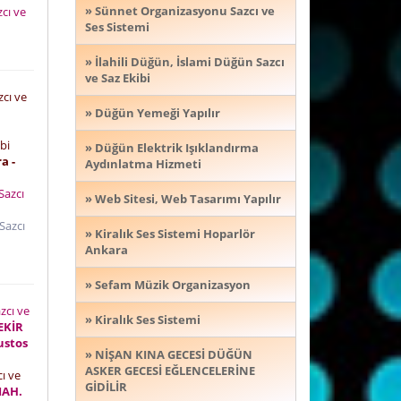
» Sünnet Organizasyonu Sazcı ve
cı ve
Ses Sistemi
» İlahili Düğün, İslami Düğün Sazcı
ve Saz Ekibi
cı ve
i
» Düğün Yemeği Yapılır
bi
» Düğün Elektrik Işıklandırma
a -
Aydınlatma Hizmeti
azcı
» Web Sitesi, Web Tasarımı Yapılır
Sazcı
» Kiralık Ses Sistemi Hoparlör
Ankara
» Sefam Müzik Organizasyon
zcı ve
» Kiralık Ses Sistemi
EKİR
ustos
» NİŞAN KINA GECESİ DÜĞÜN
ASKER GECESİ EĞLENCELERİNE
ı ve
GİDİLİR
MAH.