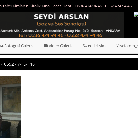
lanır, Kiralık Kına Gecesi Tahtı - 0536 474 94 46 - 0552 474 94 46
A
G
2
-
A
S
v
0
Fotoğraf Galerisi
Video Galerisi
☎️ İletişim
sefamm_o
9
0
9
 - 0552 474 94 46