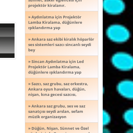
sünnet, asker eğlencesi için
projektör kiralanır.
» Aydınlatma için Projektör
Lamba Kiralama, düğünlere
ışıklandırma yap
» Ankara saz ekibi kiralık höparlör
ses sistemleri sazcı sincanlı seydi
bey
» Sincan Aydınlatma için Led
Projektör Lamba Kiralama,
düğünlere ışıklandırma yap
» Sazcı, saz grubu, saz orkestra,
Ankara oyun havaları, düğün,
nişan, kına gecesi sazcısı,
» Ankara saz grubu, ses ve saz
sanatçısı seydi arslan, sefam
müzik organizasyon
» Düğün, Nişan, Sünnet ve Özel