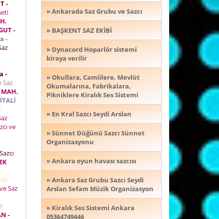
T -
» Ankarada Saz Grubu ve Sazcı
meti
H.
GUT -
» BAŞKENT SAZ EKİBİ
a -
Saz
» Dynacord Hoparlör sistemi
kiraya verilir
a -
» Okullara, Camiilere, Mevlüt
e Saz
Okumalarına, Fabrikalara,
 MAH.
Pikniklere Kiralık Ses Sistemi
İTALİ
-
» En Kral Sazcı Seydi Arslan
Saz
cı ve
» Sünnet Düğünü Sazcı Sünnet
Organizasyonu
Sazcı
» Ankara oyun havası sazcısı
EK
ibi
» Ankara Saz Grubu Sazcı Seydi
ve Saz
Arslan Sefam Müzik Organizasyon
B
» Kiralık Ses Sistemi Ankara
N -
05364749446