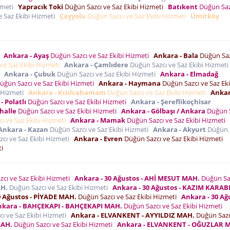
izmeti
Yapracık Toki
Düğün Sazcı ve Saz Ekibi Hizmeti
Batıkent
Düğün Saz
 Saz Ekibi Hizmeti
Çayyolu
Düğün Sazcı ve Saz Ekibi Hizmeti
Ümitköy
i
Ankara - Ayaş
Düğün Sazcı ve Saz Ekibi Hizmeti
Ankara - Bala
Düğün Saz
ve Saz Ekibi Hizmeti
Ankara - Çamlıdere
Düğün Sazcı ve Saz Ekibi Hizmet
i
Ankara - Çubuk
Düğün Sazcı ve Saz Ekibi Hizmeti
Ankara - Elmadağ
üğün Sazcı ve Saz Ekibi Hizmeti
Ankara - Haymana
Düğün Sazcı ve Saz Eki
i Hizmeti
Ankara - Kızılcahamam
Düğün Sazcı ve Saz Ekibi Hizmeti
Ankar
- Polatlı
Düğün Sazcı ve Saz Ekibi Hizmeti
Ankara - Şereflikoçhisar
halle
Düğün Sazcı ve Saz Ekibi Hizmeti
Ankara - Gölbaşı / Ankara
Düğün S
ı ve Saz Ekibi Hizmeti
Ankara - Mamak
Düğün Sazcı ve Saz Ekibi Hizmeti
Ankara - Kazan
Düğün Sazcı ve Saz Ekibi Hizmeti
Ankara - Akyurt
Düğün 
cı ve Saz Ekibi Hizmeti
Ankara - Evren
Düğün Sazcı ve Saz Ekibi Hizmeti
ti
cı ve Saz Ekibi Hizmeti
Ankara - 30 Ağustos - AHİ MESUT MAH.
Düğün Sa
AH.
Düğün Sazcı ve Saz Ekibi Hizmeti
Ankara - 30 Ağustos - KAZIM KARAB
0 Ağustos - PİYADE MAH.
Düğün Sazcı ve Saz Ekibi Hizmeti
Ankara - 30 Ağ
nkara - BAHÇEKAPI - BAHÇEKAPI MAH.
Düğün Sazcı ve Saz Ekibi Hizmeti
ı ve Saz Ekibi Hizmeti
Ankara - ELVANKENT - AYYILDIZ MAH.
Düğün Sazc
MAH.
Düğün Sazcı ve Saz Ekibi Hizmeti
Ankara - ELVANKENT - OĞUZLAR 