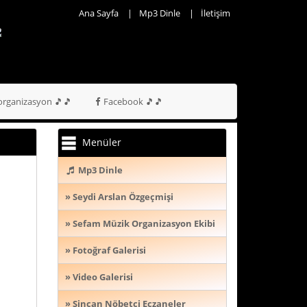
nkara -
Ana Sayfa
Mp3 Dinle
İletişim
üdül
017-6-26
nkarada
az Grubu
e Sazcı -
536 474
rganizasyon 🎵🎵
Facebook 🎵🎵
4 46 -
552 474
4 46
Menüler
Mp3 Dinle
» Seydi Arslan Özgeçmişi
» Sefam Müzik Organizasyon Ekibi
» Fotoğraf Galerisi
» Video Galerisi
» Sincan Nöbetçi Eczaneler