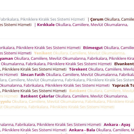
abrikalara, Pikniklere Kiralık Ses Sistemi Hizmeti
|
Çorum
Okullara, Camiile
Ses Sistemi Hizmeti
|
Kırıkkale
Okullara, Camiilere, Mevlüt Okumalarına,
ikalara, Pikniklere Kiralık Ses Sistemi Hizmeti
Etimesgut
Okullara, Camiile
Ses Sistemi Hizmeti
Yenikent
Okullara, Camiilere, Mevlüt Okumalarına,
ryaman
Okullara, Camiilere, Mevlüt Okumalarına, Fabrikalara, Pikniklere Kira
 Okumalarına, Fabrikalara, Pikniklere Kiralık Ses Sistemi Hizmeti
Elvankent
 Pikniklere Kiralık Ses Sistemi Hizmeti
Törekent
Okullara, Camiilere, Mevlü
temi Hizmeti
Sincan Fatih
Okullara, Camiilere, Mevlüt Okumalarına, Fabrikal
ara, Camiilere, Mevlüt Okumalarına, Fabrikalara, Pikniklere Kiralık Ses Siste
Okumalarına, Fabrikalara, Pikniklere Kiralık Ses Sistemi Hizmeti
Yapracık T
 Pikniklere Kiralık Ses Sistemi Hizmeti
Batıkent
Okullara, Camiilere, Mevlü
temi Hizmeti
Batıkent Çakırlar
Okullara, Camiilere, Mevlüt Okumalarına,
ayyolu
Okullara, Camiilere, Mevlüt Okumalarına, Fabrikalara, Pikniklere Kiral
t Okumalarına, Fabrikalara, Pikniklere Kiralık Ses Sistemi Hizmeti
larına, Fabrikalara, Pikniklere Kiralık Ses Sistemi Hizmeti
Ankara - Ayaş
 Pikniklere Kiralık Ses Sistemi Hizmeti
Ankara - Bala
Okullara, Camiilere, 