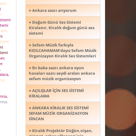
temi
i
» Ankara sazcı arıyorum
i
Sistemi
» Doğum Günü Ses Sistemi
stemi
Kiralanır, Kiralık doğum günü ses
stemi
sistemi
mi
stemi
» Sefam Müzik farkıyla
mi
KIZILCAHAMAM'dayız Sefam Müzik
stemi
Organizayon Kiralık Ses Sistemleri
Ses
re
» En baba sazcı ankara oyun
,
havaları sazcı seydi arslan ankara
alara,
sefam müzik organizasyon
ra,
» AÇILIŞLAR İÇİN SES SİSTEMİ
KİRALAMA
rına,
rına,
» ANKARA KİRALIK SES SİSTEMİ
SEFAM MÜZİK ORGANİZASYON
SİNCAN
» Kiralık Projektör Düğün,nişan,