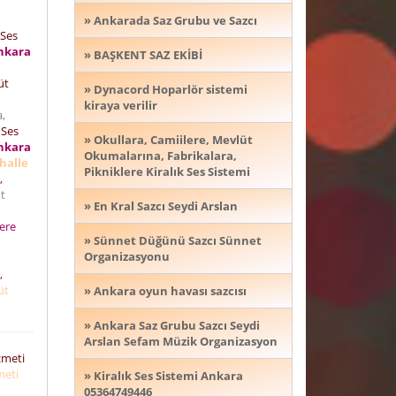
» Ankarada Saz Grubu ve Sazcı
 Ses
nkara
» BAŞKENT SAZ EKİBİ
,
üt
» Dynacord Hoparlör sistemi
kiraya verilir
a,
 Ses
» Okullara, Camiilere, Mevlüt
nkara
Okumalarına, Fabrikalara,
halle
Pikniklere Kiralık Ses Sistemi
,
t
» En Kral Sazcı Seydi Arslan
lere
» Sünnet Düğünü Sazcı Sünnet
Organizasyonu
,
üt
» Ankara oyun havası sazcısı
» Ankara Saz Grubu Sazcı Seydi
Arslan Sefam Müzik Organizasyon
izmeti
zmeti
» Kiralık Ses Sistemi Ankara
05364749446