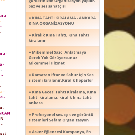
günlerinizde Organizasyon yapılır.
Saz ve ses sanatçısı
i
ra -
» KINA TAHTI KİRALAMA - ANKARA
-
KINA ORGANİZASYONU
-
-
» Kiralık Kına Tahtı, Kına Tahtı
kiralanır
» Mikemmel Sazcı Anlatmaya
ra -
Gerek Yok Görüyorsunuz
Mikemmel Hizmet
a -
 -
» Ramazan İftar ve Sahur İçin Ses
 -
sistemi kiralanır.Kiralık höparlor
-
-
a -
» Kına Gecesi Tahtı Kiralama, Kına
a -
tahtı kiralama, kiralık kına tahtı
ankara
a -
İNCAN
» Profesyonel ses, ışık ve görüntü
N -
sistemleri Sefam Organizasyon
 -
» Asker Eğlencesi Kampanya, En
LLİ -