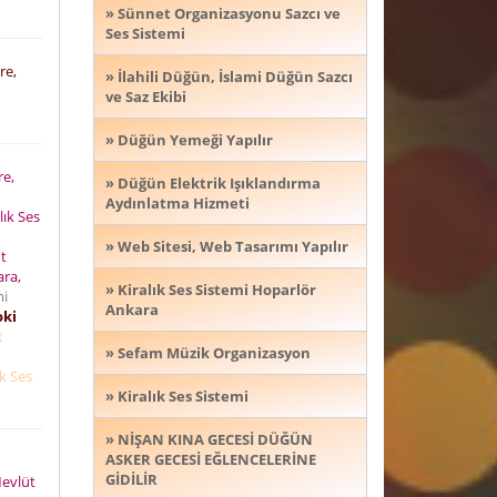
» Sünnet Organizasyonu Sazcı ve
Ses Sistemi
re,
» İlahili Düğün, İslami Düğün Sazcı
ve Saz Ekibi
» Düğün Yemeği Yapılır
re,
» Düğün Elektrik Işıklandırma
Aydınlatma Hizmeti
lık Ses
» Web Sitesi, Web Tasarımı Yapılır
t
ara,
» Kiralık Ses Sistemi Hoparlör
mi
Ankara
oki
t
» Sefam Müzik Organizasyon
ık Ses
» Kiralık Ses Sistemi
» NİŞAN KINA GECESİ DÜĞÜN
ASKER GECESİ EĞLENCELERİNE
GİDİLİR
Mevlüt