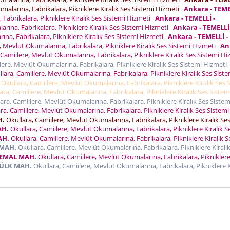
malarına, Fabrikalara, Pikniklere Kiralık Ses Sistemi Hizmeti
Ankara - TEME
Fabrikalara, Pikniklere Kiralık Ses Sistemi Hizmeti
Ankara - TEMELLİ -
rına, Fabrikalara, Pikniklere Kiralık Ses Sistemi Hizmeti
Ankara - TEMELLİ 
ına, Fabrikalara, Pikniklere Kiralık Ses Sistemi Hizmeti
Ankara - TEMELLİ -
, Mevlüt Okumalarına, Fabrikalara, Pikniklere Kiralık Ses Sistemi Hizmeti
An
Camiilere, Mevlüt Okumalarına, Fabrikalara, Pikniklere Kiralık Ses Sistemi H
lere, Mevlüt Okumalarına, Fabrikalara, Pikniklere Kiralık Ses Sistemi Hizmeti
lara, Camiilere, Mevlüt Okumalarına, Fabrikalara, Pikniklere Kiralık Ses Siste
Okullara, Camiilere, Mevlüt Okumalarına, Fabrikalara, Pikniklere Kiralık Ses 
ra, Camiilere, Mevlüt Okumalarına, Fabrikalara, Pikniklere Kiralık Ses Sistem
ara, Camiilere, Mevlüt Okumalarına, Fabrikalara, Pikniklere Kiralık Ses Sistem
ra, Camiilere, Mevlüt Okumalarına, Fabrikalara, Pikniklere Kiralık Ses Sistemi
H.
Okullara, Camiilere, Mevlüt Okumalarına, Fabrikalara, Pikniklere Kiralık Se
AH.
Okullara, Camiilere, Mevlüt Okumalarına, Fabrikalara, Pikniklere Kiralık S
AH.
Okullara, Camiilere, Mevlüt Okumalarına, Fabrikalara, Pikniklere Kiralık S
 MAH.
Okullara, Camiilere, Mevlüt Okumalarına, Fabrikalara, Pikniklere Kiralı
KEMAL MAH.
Okullara, Camiilere, Mevlüt Okumalarına, Fabrikalara, Piknikler
MÜLK MAH.
Okullara, Camiilere, Mevlüt Okumalarına, Fabrikalara, Pikniklere K