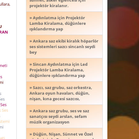
sünnet, asker eğlencesi için
llara,
projektör kiralanır.
» Aydınlatma için Projektör
Lamba Kiralama, düğünlere
U
ışıklandırma yap
VRAN
» Ankara saz ekibi kiralık höparlör
ses sistemleri sazcı sincanlı seydi
bey
» Sincan Aydınlatma için Led
zmeti
Projektör Lamba Kiralama,
düğünlere ışıklandırma yap
es
mi
» Sazcı, saz grubu, saz orkestra,
Ankara oyun havaları, düğün,
s
nişan, kına gecesi sazcısı,
Ses
 Ses
k Ses
» Ankara saz grubu, ses ve saz
s
sanatçısı seydi arslan, sefam
istemi
müzik organizasyon
mi
» Düğün, Nişan, Sünnet ve Özel
meti