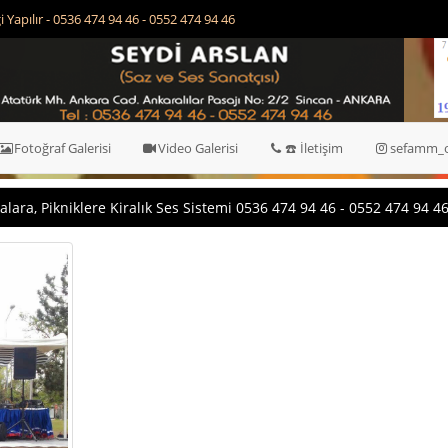
Yapılır - 0536 474 94 46 - 0552 474 94 46
Fotoğraf Galerisi
Video Galerisi
☎️ İletişim
sefamm_o
lara, Pikniklere Kiralık Ses Sistemi 0536 474 94 46 - 0552 474 94 4