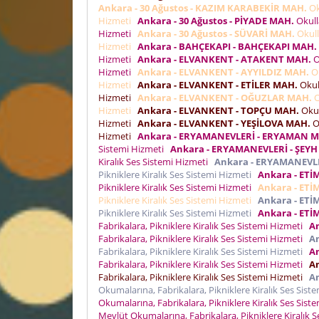
Ankara - 30 Ağustos - KAZIM KARABEKİR MAH.
Ok
Hizmeti
Ankara - 30 Ağustos - PİYADE MAH.
Okulla
Hizmeti
Ankara - 30 Ağustos - SÜVARİ MAH.
Okull
Hizmeti
Ankara - BAHÇEKAPI - BAHÇEKAPI MAH.
Hizmeti
Ankara - ELVANKENT - ATAKENT MAH.
O
Hizmeti
Ankara - ELVANKENT - AYYILDIZ MAH.
Ok
Hizmeti
Ankara - ELVANKENT - ETİLER MAH.
Okull
Hizmeti
Ankara - ELVANKENT - OĞUZLAR MAH.
O
Hizmeti
Ankara - ELVANKENT - TOPÇU MAH.
Okul
Hizmeti
Ankara - ELVANKENT - YEŞİLOVA MAH.
Ok
Hizmeti
Ankara - ERYAMANEVLERİ - ERYAMAN 
Sistemi Hizmeti
Ankara - ERYAMANEVLERİ - ŞEYH
Kiralık Ses Sistemi Hizmeti
Ankara - ERYAMANEVL
Pikniklere Kiralık Ses Sistemi Hizmeti
Ankara - ET
Pikniklere Kiralık Ses Sistemi Hizmeti
Ankara - ETİ
Pikniklere Kiralık Ses Sistemi Hizmeti
Ankara - ETİ
Pikniklere Kiralık Ses Sistemi Hizmeti
Ankara - ETİ
Fabrikalara, Pikniklere Kiralık Ses Sistemi Hizmeti
A
Fabrikalara, Pikniklere Kiralık Ses Sistemi Hizmeti
A
Fabrikalara, Pikniklere Kiralık Ses Sistemi Hizmeti
A
Fabrikalara, Pikniklere Kiralık Ses Sistemi Hizmeti
A
Fabrikalara, Pikniklere Kiralık Ses Sistemi Hizmeti
A
Okumalarına, Fabrikalara, Pikniklere Kiralık Ses Sis
Okumalarına, Fabrikalara, Pikniklere Kiralık Ses Sis
Mevlüt Okumalarına, Fabrikalara, Pikniklere Kiralık 