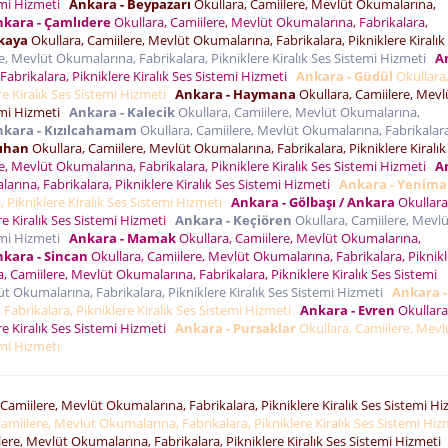
temi Hizmeti
Ankara - Beypazarı
Okullara, Camiilere, Mevlüt Okumalarına,
kara - Çamlıdere
Okullara, Camiilere, Mevlüt Okumalarına, Fabrikalara,
kaya
Okullara, Camiilere, Mevlüt Okumalarına, Fabrikalara, Pikniklere Kiralık
e, Mevlüt Okumalarına, Fabrikalara, Pikniklere Kiralık Ses Sistemi Hizmeti
A
abrikalara, Pikniklere Kiralık Ses Sistemi Hizmeti
Ankara - Güdül
Okullara
re Kiralık Ses Sistemi Hizmeti
Ankara - Haymana
Okullara, Camiilere, Mevl
temi Hizmeti
Ankara - Kalecik
Okullara, Camiilere, Mevlüt Okumalarına,
nkara - Kızılcahamam
Okullara, Camiilere, Mevlüt Okumalarına, Fabrikalar
lıhan
Okullara, Camiilere, Mevlüt Okumalarına, Fabrikalara, Pikniklere Kiralık
e, Mevlüt Okumalarına, Fabrikalara, Pikniklere Kiralık Ses Sistemi Hizmeti
A
arına, Fabrikalara, Pikniklere Kiralık Ses Sistemi Hizmeti
Ankara - Yenima
 Pikniklere Kiralık Ses Sistemi Hizmeti
Ankara - Gölbaşı / Ankara
Okullara
re Kiralık Ses Sistemi Hizmeti
Ankara - Keçiören
Okullara, Camiilere, Mevlü
temi Hizmeti
Ankara - Mamak
Okullara, Camiilere, Mevlüt Okumalarına,
kara - Sincan
Okullara, Camiilere, Mevlüt Okumalarına, Fabrikalara, Piknik
, Camiilere, Mevlüt Okumalarına, Fabrikalara, Pikniklere Kiralık Ses Sistemi
üt Okumalarına, Fabrikalara, Pikniklere Kiralık Ses Sistemi Hizmeti
Ankara -
Fabrikalara, Pikniklere Kiralık Ses Sistemi Hizmeti
Ankara - Evren
Okullara
re Kiralık Ses Sistemi Hizmeti
Ankara - Pursaklar
Okullara, Camiilere, Mevl
temi Hizmeti
Camiilere, Mevlüt Okumalarına, Fabrikalara, Pikniklere Kiralık Ses Sistemi H
amiilere, Mevlüt Okumalarına, Fabrikalara, Pikniklere Kiralık Ses Sistemi Hi
lere, Mevlüt Okumalarına, Fabrikalara, Pikniklere Kiralık Ses Sistemi Hizmeti