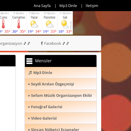
Ana Sayfa
Mp3 Dinle
İletişim
rganizasyon 🎵🎵
Facebook 🎵🎵
6
Menüler
Mp3 Dinle
» Seydi Arslan Özgeçmişi
» Sefam Müzik Organizasyon Ekibi
» Fotoğraf Galerisi
» Video Galerisi
» Sincan Nöbetçi Eczaneler