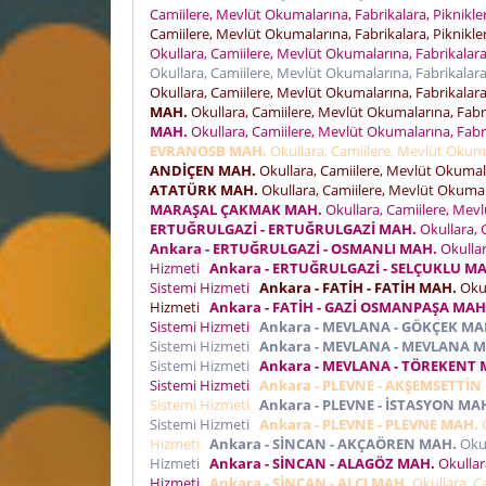
Camiilere, Mevlüt Okumalarına, Fabrikalara, Piknikle
Camiilere, Mevlüt Okumalarına, Fabrikalara, Piknikle
Okullara, Camiilere, Mevlüt Okumalarına, Fabrikalara,
Okullara, Camiilere, Mevlüt Okumalarına, Fabrikalara,
Okullara, Camiilere, Mevlüt Okumalarına, Fabrikalara,
MAH.
Okullara, Camiilere, Mevlüt Okumalarına, Fabri
MAH.
Okullara, Camiilere, Mevlüt Okumalarına, Fabri
EVRANOSB MAH.
Okullara, Camiilere, Mevlüt Okumal
ANDİÇEN MAH.
Okullara, Camiilere, Mevlüt Okumalar
ATATÜRK MAH.
Okullara, Camiilere, Mevlüt Okumala
MARAŞAL ÇAKMAK MAH.
Okullara, Camiilere, Mevl
ERTUĞRULGAZİ - ERTUĞRULGAZİ MAH.
Okullara, 
Ankara - ERTUĞRULGAZİ - OSMANLI MAH.
Okullar
Hizmeti
Ankara - ERTUĞRULGAZİ - SELÇUKLU M
Sistemi Hizmeti
Ankara - FATİH - FATİH MAH.
Okul
Hizmeti
Ankara - FATİH - GAZİ OSMANPAŞA MAH
Sistemi Hizmeti
Ankara - MEVLANA - GÖKÇEK MA
Sistemi Hizmeti
Ankara - MEVLANA - MEVLANA 
Sistemi Hizmeti
Ankara - MEVLANA - TÖREKENT 
Sistemi Hizmeti
Ankara - PLEVNE - AKŞEMSETTİN
Sistemi Hizmeti
Ankara - PLEVNE - İSTASYON MA
Sistemi Hizmeti
Ankara - PLEVNE - PLEVNE MAH.
O
Hizmeti
Ankara - SİNCAN - AKÇAÖREN MAH.
Okul
Hizmeti
Ankara - SİNCAN - ALAGÖZ MAH.
Okullara
Hizmeti
Ankara - SİNCAN - ALCI MAH.
Okullara, Ca