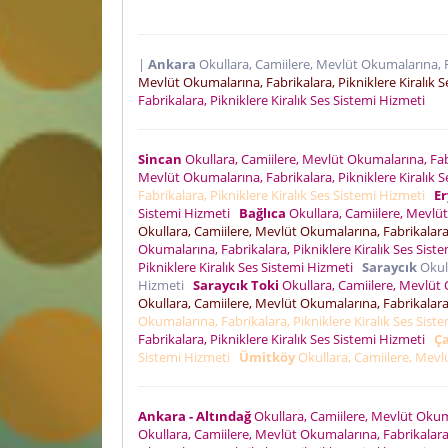
|
Ankara
Okullara, Camiilere, Mevlüt Okumalarına, F
Mevlüt Okumalarına, Fabrikalara, Pikniklere Kiralık 
Fabrikalara, Pikniklere Kiralık Ses Sistemi Hizmeti
Sincan
Okullara, Camiilere, Mevlüt Okumalarına, Fabr
Mevlüt Okumalarına, Fabrikalara, Pikniklere Kiralık 
Fabrikalara, Pikniklere Kiralık Ses Sistemi Hizmeti
E
Sistemi Hizmeti
Bağlıca
Okullara, Camiilere, Mevlüt
Okullara, Camiilere, Mevlüt Okumalarına, Fabrikalara,
Okumalarına, Fabrikalara, Pikniklere Kiralık Ses Sis
Pikniklere Kiralık Ses Sistemi Hizmeti
Saraycık
Okull
Hizmeti
Saraycık Toki
Okullara, Camiilere, Mevlüt 
Okullara, Camiilere, Mevlüt Okumalarına, Fabrikalara,
Okumalarına, Fabrikalara, Pikniklere Kiralık Ses Sis
Fabrikalara, Pikniklere Kiralık Ses Sistemi Hizmeti
Ç
Sistemi Hizmeti
Ümitköy
Okullara, Camiilere, Mevlü
Ankara - Altındağ
Okullara, Camiilere, Mevlüt Okuma
Okullara, Camiilere, Mevlüt Okumalarına, Fabrikalara,