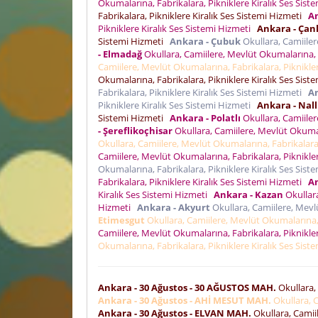
Okumalarına, Fabrikalara, Pikniklere Kiralık Ses Sis
Fabrikalara, Pikniklere Kiralık Ses Sistemi Hizmeti
An
Pikniklere Kiralık Ses Sistemi Hizmeti
Ankara - Çan
Sistemi Hizmeti
Ankara - Çubuk
Okullara, Camiiler
- Elmadağ
Okullara, Camiilere, Mevlüt Okumalarına, F
Camiilere, Mevlüt Okumalarına, Fabrikalara, Piknikle
Okumalarına, Fabrikalara, Pikniklere Kiralık Ses Sis
Fabrikalara, Pikniklere Kiralık Ses Sistemi Hizmeti
A
Pikniklere Kiralık Ses Sistemi Hizmeti
Ankara - Nal
Sistemi Hizmeti
Ankara - Polatlı
Okullara, Camiiler
- Şereflikoçhisar
Okullara, Camiilere, Mevlüt Okumal
Okullara, Camiilere, Mevlüt Okumalarına, Fabrikalara,
Camiilere, Mevlüt Okumalarına, Fabrikalara, Piknikle
Okumalarına, Fabrikalara, Pikniklere Kiralık Ses Sis
Fabrikalara, Pikniklere Kiralık Ses Sistemi Hizmeti
An
Kiralık Ses Sistemi Hizmeti
Ankara - Kazan
Okullara
Hizmeti
Ankara - Akyurt
Okullara, Camiilere, Mevl
Etimesgut
Okullara, Camiilere, Mevlüt Okumalarına, 
Camiilere, Mevlüt Okumalarına, Fabrikalara, Piknikle
Okumalarına, Fabrikalara, Pikniklere Kiralık Ses Sis
Ankara - 30 Ağustos - 30 AĞUSTOS MAH.
Okullara, 
Ankara - 30 Ağustos - AHİ MESUT MAH.
Okullara, C
Ankara - 30 Ağustos - ELVAN MAH.
Okullara, Camii