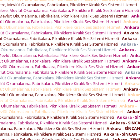
ere, Mevlüt Okumalarına, Fabrikalara, Pikniklere Kiralık Ses Sistemi Hizmeti
lere, Mevlüt Okumalarına, Fabrikalara, Pikniklere Kiralık Ses Sistemi Hizmet
Mevlüt Okumalarına, Fabrikalara, Pikniklere Kiralık Ses Sistemi Hizmeti
Anka
üt Okumalarına, Fabrikalara, Pikniklere Kiralık Ses Sistemi Hizmeti
Ankara 
lüt Okumalarına, Fabrikalara, Pikniklere Kiralık Ses Sistemi Hizmeti
Ankara 
üt Okumalarına, Fabrikalara, Pikniklere Kiralık Ses Sistemi Hizmeti
Ankara 
t Okumalarına, Fabrikalara, Pikniklere Kiralık Ses Sistemi Hizmeti
Ankara -
t Okumalarına, Fabrikalara, Pikniklere Kiralık Ses Sistemi Hizmeti
Ankara -
 Okumalarına, Fabrikalara, Pikniklere Kiralık Ses Sistemi Hizmeti
Ankara -
Mevlüt Okumalarına, Fabrikalara, Pikniklere Kiralık Ses Sistemi Hizmeti
Anka
üt Okumalarına, Fabrikalara, Pikniklere Kiralık Ses Sistemi Hizmeti
Ankara -
vlüt Okumalarına, Fabrikalara, Pikniklere Kiralık Ses Sistemi Hizmeti
Ankar
lüt Okumalarına, Fabrikalara, Pikniklere Kiralık Ses Sistemi Hizmeti
Ankara
lüt Okumalarına, Fabrikalara, Pikniklere Kiralık Ses Sistemi Hizmeti
Ankara
lüt Okumalarına, Fabrikalara, Pikniklere Kiralık Ses Sistemi Hizmeti
Ankara 
üt Okumalarına, Fabrikalara, Pikniklere Kiralık Ses Sistemi Hizmeti
Ankara 
vlüt Okumalarına, Fabrikalara, Pikniklere Kiralık Ses Sistemi Hizmeti
Ankar
evlüt Okumalarına, Fabrikalara, Pikniklere Kiralık Ses Sistemi Hizmeti
Ankar
 Okumalarına, Fabrikalara, Pikniklere Kiralık Ses Sistemi Hizmeti
Ankara -
vlüt Okumalarına, Fabrikalara, Pikniklere Kiralık Ses Sistemi Hizmeti
Ankar
Okumalarına, Fabrikalara, Pikniklere Kiralık Ses Sistemi Hizmeti
Ankara - S
alarına, Fabrikalara, Pikniklere Kiralık Ses Sistemi Hizmeti
Ankara - SİNCA
arına, Fabrikalara, Pikniklere Kiralık Ses Sistemi Hizmeti
Ankara - SİNCAN
ına, Fabrikalara, Pikniklere Kiralık Ses Sistemi Hizmeti
Ankara - SİNCAN -
malarına, Fabrikalara, Pikniklere Kiralık Ses Sistemi Hizmeti
Ankara - TEME