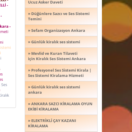
Ucuz Asker Daveti
LLİ -
» Düğünlere Sazcı ve Ses Sistemi
-
Temini
kara -
» Sefam Organizasyon Ankara
izmeti
» Günlük kiralık ses sistemi
mi
Sistemi
i
» Mevlid ve Kuran Tilaveti
i
için Kiralık Ses Sistemi Ankara
s
» Profesyonel Ses Sistemi Kirala |
es
Ses Sistemi Kiralama Hizmeti
es
k Ses
» Günlük kiralık ses sistemi
e
ankara
iralık
» ANKARA SAZCI KİRALAMA OYUN
EKİBİ KİRALAMA
» ELEKTRİKLİ ÇAY KAZANI
KİRALAMA