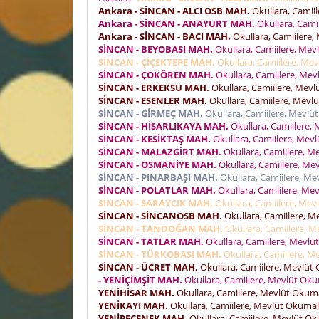
Ankara - SİNCAN - ALCI OSB MAH.
Okullara, Camiil
Ankara - SİNCAN - ANAYURT MAH.
Okullara, Camii
Ankara - SİNCAN - BACI MAH.
Okullara, Camiilere, 
SİNCAN - BEYOBASI MAH.
Okullara, Camiilere, Mevl
SİNCAN - ÇİÇEKTEPE MAH.
Okullara, Camiilere, Mev
SİNCAN - ÇOKÖREN MAH.
Okullara, Camiilere, Mevl
SİNCAN - ERKEKSU MAH.
Okullara, Camiilere, Mevlü
SİNCAN - ESENLER MAH.
Okullara, Camiilere, Mevlü
SİNCAN - GİRMEÇ MAH.
Okullara, Camiilere, Mevlüt
SİNCAN - HİSARLIKAYA MAH.
Okullara, Camiilere, 
SİNCAN - KESİKTAŞ MAH.
Okullara, Camiilere, Mevl
SİNCAN - MALAZGİRT MAH.
Okullara, Camiilere, Me
SİNCAN - OSMANİYE MAH.
Okullara, Camiilere, Mev
SİNCAN - PINARBAŞI MAH.
Okullara, Camiilere, Mev
SİNCAN - POLATLAR MAH.
Okullara, Camiilere, Mev
SİNCAN - SARAYCIK MAH.
Okullara, Camiilere, Mevl
SİNCAN - SİNCANOSB MAH.
Okullara, Camiilere, Me
SİNCAN - TANDOĞAN MAH.
Okullara, Camiilere, M
SİNCAN - TATLAR MAH.
Okullara, Camiilere, Mevlüt
SİNCAN - TÜRKOBASI MAH.
Okullara, Camiilere, Me
SİNCAN - ÜCRET MAH.
Okullara, Camiilere, Mevlüt 
- YENİÇİMŞİT MAH.
Okullara, Camiilere, Mevlüt Okum
YENİHİSAR MAH.
Okullara, Camiilere, Mevlüt Okumal
YENİKAYI MAH.
Okullara, Camiilere, Mevlüt Okumalar
YENİPEÇENEK MAH.
Okullara, Camiilere, Mevlüt Oku