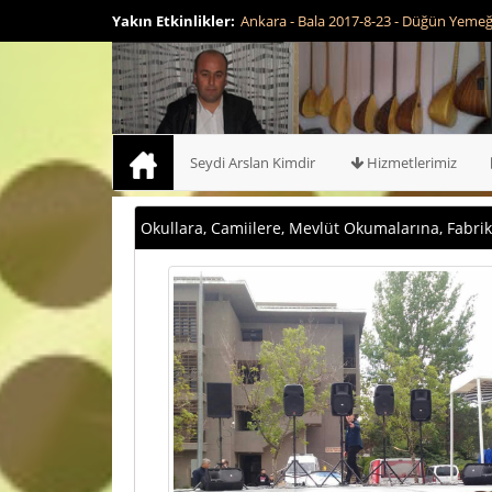
Yakın Etkinlikler:
Ankara - Bala 2017-8-23 - Düğün Yemeği 
Seydi Arslan Kimdir
Hizmetlerimiz
Okullara, Camiilere, Mevlüt Okumalarına, Fabrika