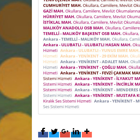
CUMHURİYET MAH.
Okullara, Camiilere, Mevlüt Oku
GAZİ MAH.
Okullara, Camiilere, Mevlüt Okumalarına, 
HÜRRİYET MAH.
Okullara, Camiilere, Mevlüt Okumala
İSTİKLAL MAH.
Okullara, Camiilere, Mevlüt Okumalar
MALIKÖY ANADOLU OSB MAH.
Okullara, Camiilere
TEMELLİ - MALIKÖY BAŞKENT OSB MAH.
Okullara, 
Ankara - TEMELLİ - MALIKÖY MAH.
Okullara, Camii
Ankara - ULUBATLI - ULUBATLI HASAN MAH.
Okul
Hizmeti
Ankara - ULUBATLI - YUNUS EMRE MAH.
Hizmeti
Ankara - YENİKENT - 29 EKİM MAH.
Okulla
Hizmeti
Ankara - YENİKENT - ADALET MAH.
Okull
Hizmeti
Ankara - YENİKENT - ÇOĞLU MAH.
Okulla
Hizmeti
Ankara - YENİKENT - FEVZİ ÇAKMAK MA
Sistemi Hizmeti
Ankara - YENİKENT - İLYAKUT M
Sistemi Hizmeti
Ankara - YENİKENT - İNCİRLİK M
Sistemi Hizmeti
Ankara - YENİKENT - MENDERES
Sistemi Hizmeti
Ankara - YENİKENT - MUSTAFA 
Kiralık Ses Sistemi Hizmeti
Ankara - YENİKENT - 
Ses Sistemi Hizmeti