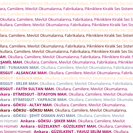
ullara, Camiilere, Mevlüt Okumalarına, Fabrikalara, Pikniklere Kiralık Ses Sis
ra, Camiilere, Mevlüt Okumalarına, Fabrikalara, Pikniklere Kiralık Ses Sistem
ara, Camiilere, Mevlüt Okumalarına, Fabrikalara, Pikniklere Kiralık Ses Sistem
Okullara, Camiilere, Mevlüt Okumalarına, Fabrikalara, Pikniklere Kiralık Ses 
kullara, Camiilere, Mevlüt Okumalarına, Fabrikalara, Pikniklere Kiralık Ses Si
ullara, Camiilere, Mevlüt Okumalarına, Fabrikalara, Pikniklere Kiralık Ses Si
ara, Camiilere, Mevlüt Okumalarına, Fabrikalara, Pikniklere Kiralık Ses Siste
kullara, Camiilere, Mevlüt Okumalarına, Fabrikalara, Pikniklere Kiralık Ses Si
lara, Camiilere, Mevlüt Okumalarına, Fabrikalara, Pikniklere Kiralık Ses Siste
ullara, Camiilere, Mevlüt Okumalarına, Fabrikalara, Pikniklere Kiralık Ses Si
MAH.
Okullara, Camiilere, Mevlüt Okumalarına, Fabrikalara, Pikniklere Kiralık 
 ŞAMİL MAH.
Okullara, Camiilere, Mevlüt Okumalarına, Fabrikalara, Piknikle
ERİ - TUNAHAN MAH.
Okullara, Camiilere, Mevlüt Okumalarına, Fabrikalara
İMESGUT - ALSANCAK MAH.
Okullara, Camiilere, Mevlüt Okumalarına, Fabrik
MESGUT - BAĞLICA MAH.
Okullara, Camiilere, Mevlüt Okumalarına, Fabrikala
MESGUT - ERLER MAH.
Okullara, Camiilere, Mevlüt Okumalarına, Fabrikalara,
MESGUT - FATİH SULTAN MAH.
Okullara, Camiilere, Mevlüt Okumalarına,
nkara - ETİMESGUT - İSTASYON MAH.
Okullara, Camiilere, Mevlüt Okumala
nkara - ETİMESGUT - YAPRACIK MAH.
Okullara, Camiilere, Mevlüt Okumala
nkara - GÖKSU - ALTAY MAH.
Okullara, Camiilere, Mevlüt Okumalarına,
nkara - GÖKSU - GÖKSU MAH.
Okullara, Camiilere, Mevlüt Okumalarına,
nkara - GÖKSU - ŞEHİT OSMAN AVCI MAH.
Okullara, Camiilere, Mevlüt
temi Hizmeti
Ankara - GÖKSU - ŞEKER MAH.
Okullara, Camiilere, Mevlüt
temi Hizmeti
Ankara - GÜZELKENT - GÜZELKENT MAH.
Okullara, Camiilere,
Ses Sistemi Hizmeti
Ankara - GÜZELKENT - YAVUZ SELİM MAH.
Okullara,